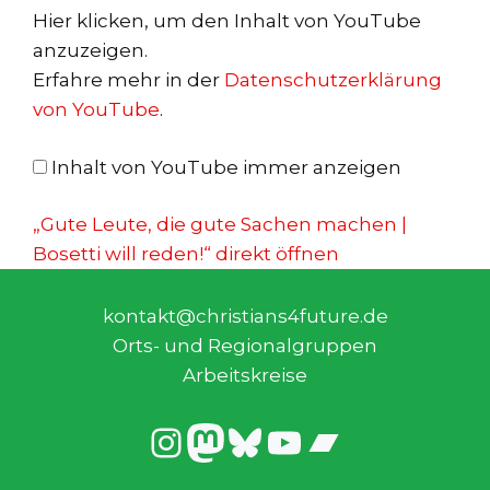
„Gute
Hier klicken, um den Inhalt von YouTube
Leute,
anzuzeigen.
die
Erfahre mehr in der
Datenschutzerklärung
gute
von YouTube
.
Sachen
machen
Inhalt von YouTube immer anzeigen
|
Bosetti
„Gute Leute, die gute Sachen machen |
will
Bosetti will reden!“ direkt öffnen
reden!“
von
kontakt@christians4future.de
YouTube
Orts- und Regionalgruppen
anzeigen
Arbeitskreise
Instagram
Mastodon
@christians4f
YouTube
Pixelfed